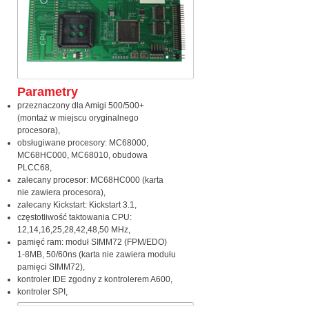
Parametry
przeznaczony dla Amigi 500/500+
(montaż w miejscu oryginalnego
procesora),
obsługiwane procesory: MC68000,
MC68HC000, MC68010, obudowa
PLCC68,
zalecany procesor: MC68HC000 (karta
nie zawiera procesora),
zalecany Kickstart: Kickstart 3.1,
częstotliwość taktowania CPU:
12,14,16,25,28,42,48,50 MHz,
pamięć ram: moduł SIMM72 (FPM/EDO)
1-8MB, 50/60ns (karta nie zawiera modułu
pamięci SIMM72),
kontroler IDE zgodny z kontrolerem A600,
kontroler SPI,