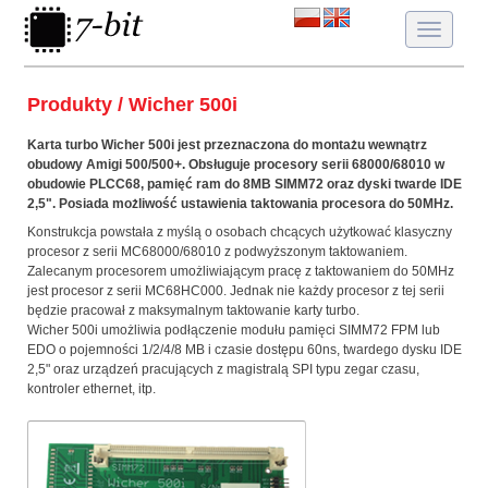
Toggle
navigatio
Produkty / Wicher 500i
Karta turbo Wicher 500i jest przeznaczona do montażu wewnątrz
obudowy Amigi 500/500+. Obsługuje procesory serii 68000/68010 w
obudowie PLCC68, pamięć ram do 8MB SIMM72 oraz dyski twarde IDE
2,5". Posiada możliwość ustawienia taktowania procesora do 50MHz.
Konstrukcja powstała z myślą o osobach chcących użytkować klasyczny
procesor z serii MC68000/68010 z podwyższonym taktowaniem.
Zalecanym procesorem umożliwiającym pracę z taktowaniem do 50MHz
jest procesor z serii MC68HC000. Jednak nie każdy procesor z tej serii
będzie pracował z maksymalnym taktowanie karty turbo.
Wicher 500i umożliwia podłączenie modułu pamięci SIMM72 FPM lub
EDO o pojemności 1/2/4/8 MB i czasie dostępu 60ns, twardego dysku IDE
2,5" oraz urządzeń pracujących z magistralą SPI typu zegar czasu,
kontroler ethernet, itp.