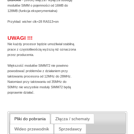
BIGRAM
- (on/off) włącza / wyłącza obsługę
modułów SIMM o pojemności od 16MB do
128MB (funkcja eksperymentalna)
Przykład: wicher clk=28 RAS13=on
UWAGI !!!
Nie każdy procesor będzie umożliwiał stabilną
prace z częstotliwością wyższą niż oznaczona
przez producenta.
Większość modułów SIMM72 nie powinno
powodować problemów z działaniem przy
taktowaniu procesora od 12MHz do 28MHz.
Natomiast przy taktowaniu od 35MHz do
50MHz nie wszystkie moduły SIMM72 będą
poprawnie działać.
Pliki do pobrania
Złącza / schematy
Wideo przewodnik
Sprzedawcy