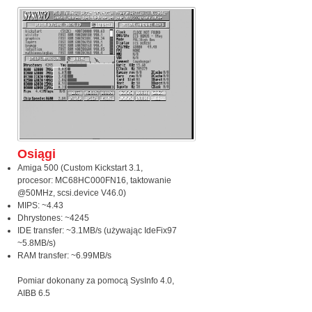
Osiągi
Amiga 500 (Custom Kickstart 3.1,
procesor: MC68HC000FN16, taktowanie
@50MHz, scsi.device V46.0)
MIPS: ~4.43
Dhrystones: ~4245
IDE transfer: ~3.1MB/s (używając IdeFix97
~5.8MB/s)
RAM transfer: ~6.99MB/s
Pomiar dokonany za pomocą SysInfo 4.0,
AIBB 6.5