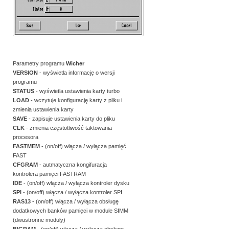
Parametry programu
Wicher
VERSION
- wyświetla informację o wersji
programu
STATUS
- wyświetla ustawienia karty turbo
LOAD
- wczytuje konfigurację karty z pliku i
zmienia ustawienia karty
SAVE
- zapisuje ustawienia karty do pliku
CLK
- zmienia częstotliwość taktowania
procesora
FASTMEM
- (on/off) włącza / wyłącza pamięć
FAST
CFGRAM
- autmatyczna kongifuracja
kontrolera pamięci FASTRAM
IDE
- (on/off) włącza / wyłącza kontroler dysku
SPI
- (on/off) włącza / wyłącza kontroler SPI
RAS13
- (on/off) włącza / wyłącza obsługę
dodatkowych banków pamięci w module SIMM
(dwustronne moduły)