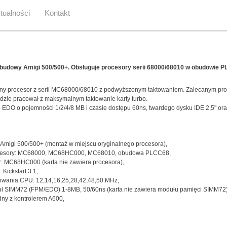
tualności
Kontakt
obudowy Amigi 500/500+. Obsługuje procesory serii 68000/68010 w obudowie P
czny procesor z serii MC68000/68010 z podwyższonym taktowaniem. Zalecanym pr
ędzie pracował z maksymalnym taktowanie karty turbo.
O o pojemności 1/2/4/8 MB i czasie dostępu 60ns, twardego dysku IDE 2,5" oraz 
 Amigi 500/500+ (montaż w miejscu oryginalnego procesora),
cesory: MC68000, MC68HC000, MC68010, obudowa PLCC68,
r: MC68HC000 (karta nie zawiera procesora),
 Kickstart 3.1,
towania CPU: 12,14,16,25,28,42,48,50 MHz,
ł SIMM72 (FPM/EDO) 1-8MB, 50/60ns (karta nie zawiera modułu pamięci SIMM72)
dny z kontrolerem A600,