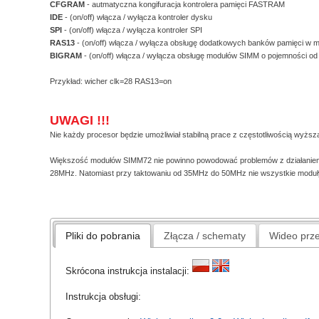
CFGRAM
- autmatyczna kongifuracja kontrolera pamięci FASTRAM
IDE
- (on/off) włącza / wyłącza kontroler dysku
SPI
- (on/off) włącza / wyłącza kontroler SPI
RAS13
- (on/off) włącza / wyłącza obsługę dodatkowych banków pamięci w
BIGRAM
- (on/off) włącza / wyłącza obsługę modułów SIMM o pojemności o
Przykład: wicher clk=28 RAS13=on
UWAGI !!!
Nie każdy procesor będzie umożliwiał stabilną prace z częstotliwością wyżs
Większość modułów SIMM72 nie powinno powodować problemów z działaniem
28MHz. Natomiast przy taktowaniu od 35MHz do 50MHz nie wszystkie moduł
Pliki do pobrania
Złącza / schematy
Wideo prz
Skrócona instrukcja instalacji:
Instrukcja obsługi: