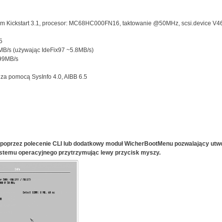
m Kickstart 3.1, procesor: MC68HC000FN16, taktowanie @50MHz, scsi.device V46
5
1MB/s (używając IdeFix97 ~5.8MB/s)
.99MB/s
za pomocą SysInfo 4.0, AIBB 6.5
 poprzez polecenie CLI lub dodatkowy moduł
WicherBootMenu
pozwalający utw
temu operacyjnego przytrzymując lewy przycisk myszy.