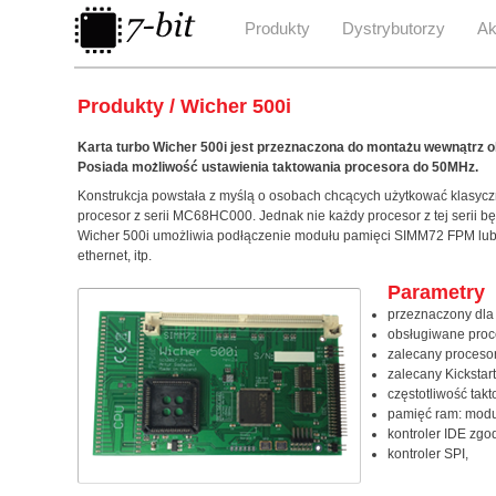
Produkty
Dystrybutorzy
Ak
Produkty / Wicher 500i
Karta turbo Wicher 500i jest przeznaczona do montażu wewnątrz 
Posiada możliwość ustawienia taktowania procesora do 50MHz.
Konstrukcja powstała z myślą o osobach chcących użytkować klasy
procesor z serii MC68HC000. Jednak nie każdy procesor z tej serii b
Wicher 500i umożliwia podłączenie modułu pamięci SIMM72 FPM lub ED
ethernet, itp.
Parametry
przeznaczony dla
obsługiwane pro
zalecany proceso
zalecany Kickstart:
częstotliwość tak
pamięć ram: modu
kontroler IDE zgo
kontroler SPI,