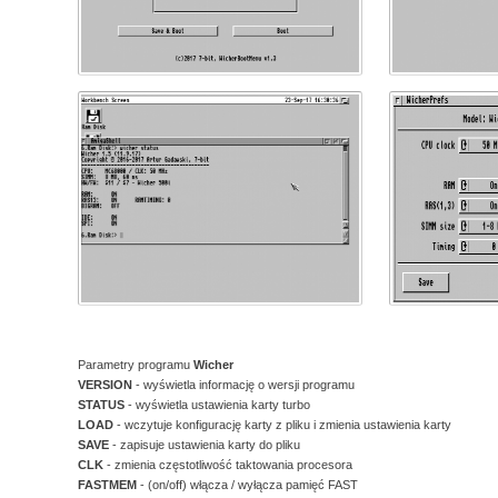
Parametry programu
Wicher
VERSION
- wyświetla informację o wersji programu
STATUS
- wyświetla ustawienia karty turbo
LOAD
- wczytuje konfigurację karty z pliku i zmienia ustawienia karty
SAVE
- zapisuje ustawienia karty do pliku
CLK
- zmienia częstotliwość taktowania procesora
FASTMEM
- (on/off) włącza / wyłącza pamięć FAST