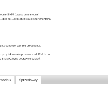
 module SIMM (dwustronne moduły)
d 16MB do 128MB (funkcja eksperymentalna)
zą niż oznaczona przez producenta.
 przy taktowaniu procesora od 12MHz do
y SIMM72 będą poprawnie działać.
ewodnik
Sprzedawcy