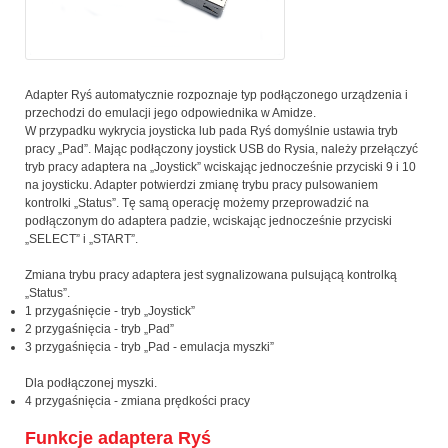
Adapter Ryś automatycznie rozpoznaje typ podłączonego urządzenia i
przechodzi do emulacji jego odpowiednika w Amidze.
W przypadku wykrycia joysticka lub pada Ryś domyślnie ustawia tryb
pracy „Pad”. Mając podłączony joystick USB do Rysia, należy przełączyć
tryb pracy adaptera na „Joystick” wciskając jednocześnie przyciski 9 i 10
na joysticku. Adapter potwierdzi zmianę trybu pracy pulsowaniem
kontrolki „Status”. Tę samą operację możemy przeprowadzić na
podłączonym do adaptera padzie, wciskając jednocześnie przyciski
„SELECT” i „START”.
Zmiana trybu pracy adaptera jest sygnalizowana pulsującą kontrolką
„Status”.
1 przygaśnięcie - tryb „Joystick”
2 przygaśnięcia - tryb „Pad”
3 przygaśnięcia - tryb „Pad - emulacja myszki”
Dla podłączonej myszki.
4 przygaśnięcia - zmiana prędkości pracy
Funkcje adaptera Ryś