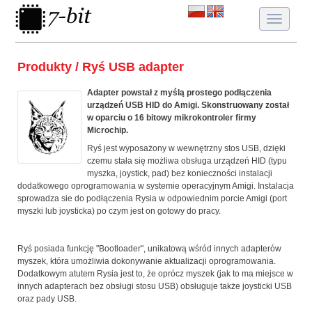
Toggle
navigatio
Produkty / Ryś USB adapter
Adapter powstał z myślą prostego podłączenia
urządzeń USB HID do Amigi. Skonstruowany został
w oparciu o 16 bitowy mikrokontroler firmy
Microchip.
Ryś jest wyposażony w wewnętrzny stos USB, dzięki
czemu stała się możliwa obsługa urządzeń HID (typu
myszka, joystick, pad) bez konieczności instalacji
dodatkowego oprogramowania w systemie operacyjnym Amigi. Instalacja
sprowadza sie do podłączenia Rysia w odpowiednim porcie Amigi (port
myszki lub joysticka) po czym jest on gotowy do pracy.
Ryś posiada funkcję "Bootloader", unikatową wśród innych adapterów
myszek, która umożliwia dokonywanie aktualizacji oprogramowania.
Dodatkowym atutem Rysia jest to, że oprócz myszek (jak to ma miejsce w
innych adapterach bez obsługi stosu USB) obsługuje także joysticki USB
oraz pady USB.