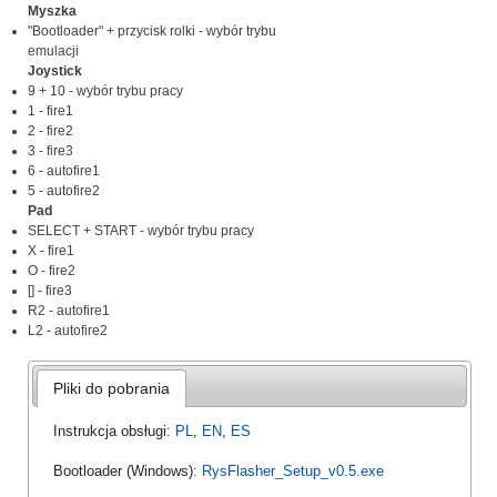
Myszka
"Bootloader" + przycisk rolki - wybór trybu
emulacji
Joystick
9 + 10 - wybór trybu pracy
1 - fire1
2 - fire2
3 - fire3
6 - autofire1
5 - autofire2
Pad
SELECT + START - wybór trybu pracy
X - fire1
O - fire2
[] - fire3
R2 - autofire1
L2 - autofire2
Pliki do pobrania
Instrukcja obsługi:
PL
,
EN
,
ES
Bootloader (Windows):
RysFlasher_Setup_v0.5.exe